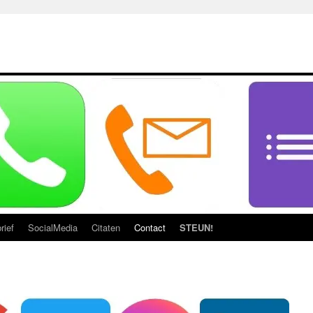
rief
SocialMedia
Citaten
Contact
STEUN!