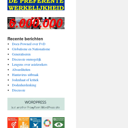
Recente berichten
Docu Powned over FvD
Globalisme en Nationalisme
Generaliseren
Discussie onmogelijk
Leugens over asielzoekers
Absurditeiten
Hantavirus uitbraak
Jodenhaat of kritiek
Dodenherdenking
Discussie