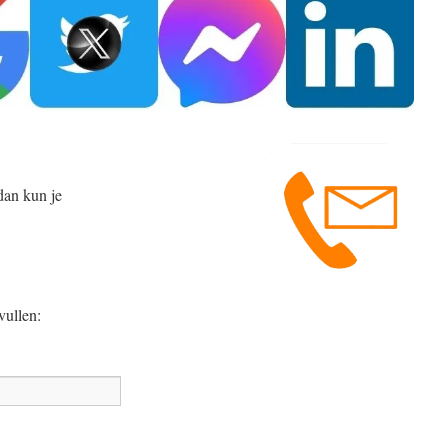
an kun je
vullen: